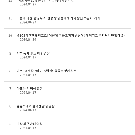
12
"서울시민 10명 중 6명 “한강 밤섬 개방 찬성”
2024.04.27
11
노웅래 의원, 환경부와 '한강 밤섬 생태계 가치 증진 토론회' 개최
2024.04.27
10
MBC [기후환경 리포트] 이렇게 큰 물고기가 밤섬에! 더 커지고 육지처럼 변했다(2023.6.5)
2024.04.24
9
밤섬 폭파 및 그 이후 영상
2024.04.17
8
마포FM 제작 <마포 in 밤섬> 유튜브 팟캐스트
2024.04.17
7
마포fm의 밤섬 활동
2024.04.17
6
유튜브에서 검색한 밤섬 영상
2024.04.17
5
가장 최근 밤섬 영상
2024.04.17