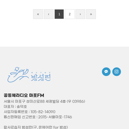
«
‹
1
2
›
»
공동체라디오 마포FM
서울시 마포구 성미산로88 세광빌딩 4층 (우 03986)
대표자 : 송덕호
사업자등록번호 : 105-82-14090
통신판매업 신고번호 : 2015-서울마포-1746
람사르습지 밤섬런(구, 온에어런 for 밤섬)